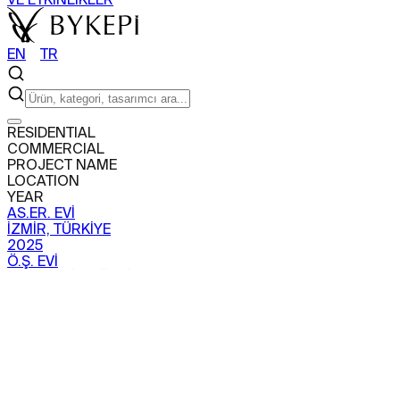
EN
〡
TR
ARAMA
RESIDENTIAL
COMMERCIAL
ÜRÜNLER
PROJECT NAME
+
LOCATION
SEHPA
SANDALYE
BERJER
BAR DOLABI
YEAR
TÜM ÜRÜNLERİ GÖR
KOLEKSİYONLARI GÖR
AS.ER. EVİ
PROJELER
İZMİR, TÜRKİYE
+
2025
KONUT
TİCARİ
Ö.Ş. EVİ
HAKKIMIZDA
MARMARİS, TÜRKİYE
+
2025
HİKAYEMİZ
KURUCUMUZ
ETKİ
ÜRETİM
BASIN
SHOWROOML
Y.E. EVİ
VE ETKİNLİKLER
İZMİR, TÜRKİYE
EN
〡
TR
2025
AB.ER. EVİ
İZMİR, TÜRKİYE
2025