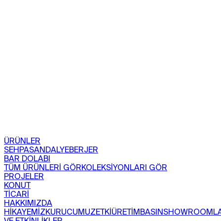
ÜRÜNLER
SEHPA
SANDALYE
BERJER
BAR DOLABI
TÜM ÜRÜNLERİ GÖR
KOLEKSİYONLARI GÖR
PROJELER
KONUT
TİCARİ
HAKKIMIZDA
HİKAYEMİZ
KURUCUMUZ
ETKİ
ÜRETİM
BASIN
SHOWROOML
VE ETKİNLİKLER