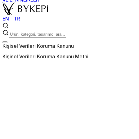
EN
〡
TR
ARAMA
Kişisel Verileri Koruma Kanunu
ÜRÜNLER
Kişisel Verileri Koruma Kanunu Metni
+
SEHPA
SANDALYE
BERJER
BAR DOLABI
TÜM ÜRÜNLERİ GÖR
KOLEKSİYONLARI GÖR
PROJELER
+
KONUT
TİCARİ
HAKKIMIZDA
+
HİKAYEMİZ
KURUCUMUZ
ETKİ
ÜRETİM
BASIN
SHOWROOML
VE ETKİNLİKLER
EN
〡
TR