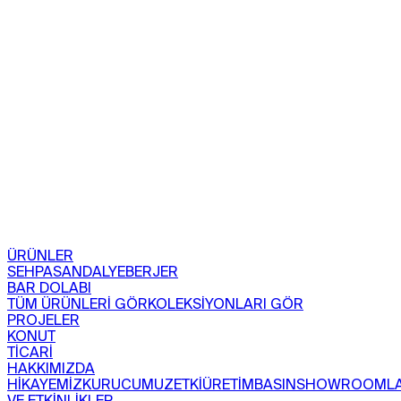
ÜRÜNLER
SEHPA
SANDALYE
BERJER
BAR DOLABI
TÜM ÜRÜNLERİ GÖR
KOLEKSİYONLARI GÖR
PROJELER
KONUT
TİCARİ
HAKKIMIZDA
HİKAYEMİZ
KURUCUMUZ
ETKİ
ÜRETİM
BASIN
SHOWROOML
VE ETKİNLİKLER